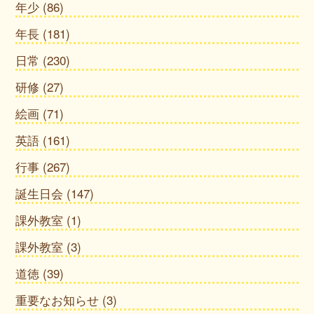
年少
(86)
年長
(181)
日常
(230)
研修
(27)
絵画
(71)
英語
(161)
行事
(267)
誕生日会
(147)
課外教室
(1)
課外教室
(3)
道徳
(39)
重要なお知らせ
(3)