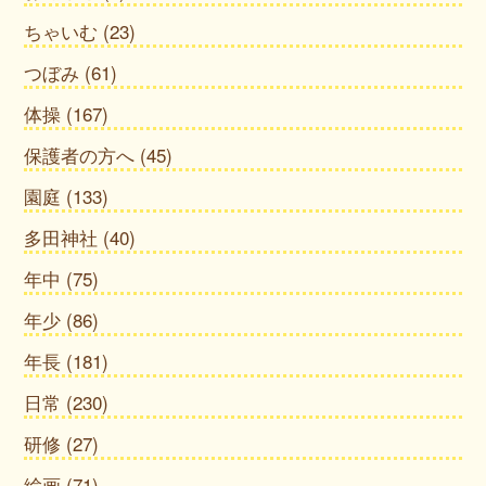
ちゃいむ
(23)
つぼみ
(61)
体操
(167)
保護者の方へ
(45)
園庭
(133)
多田神社
(40)
年中
(75)
年少
(86)
年長
(181)
日常
(230)
研修
(27)
絵画
(71)