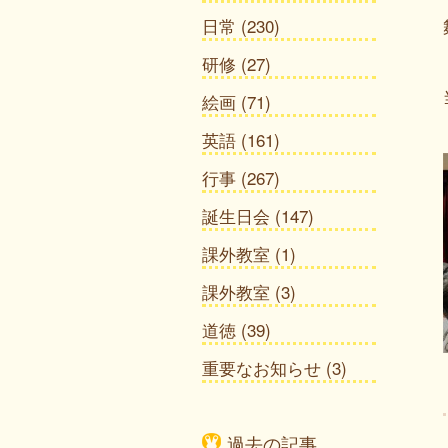
日常
(230)
研修
(27)
絵画
(71)
英語
(161)
行事
(267)
誕生日会
(147)
課外教室
(1)
課外教室
(3)
道徳
(39)
重要なお知らせ
(3)
過去の記事