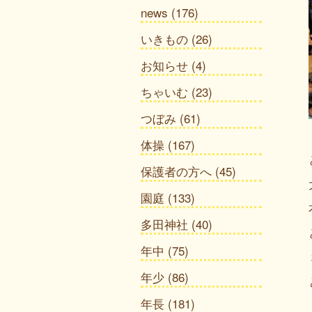
news
(176)
いきもの
(26)
お知らせ
(4)
ちゃいむ
(23)
つぼみ
(61)
体操
(167)
保護者の方へ
(45)
園庭
(133)
多田神社
(40)
年中
(75)
年少
(86)
年長
(181)