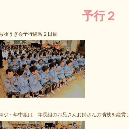
予行２
おゆうぎ会予行練習２日目
年少・年中組は、年長組のお兄さんお姉さんの演技を鑑賞し