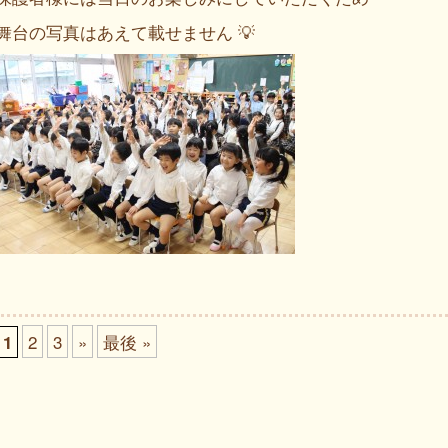
舞台の写真はあえて載せません 💡
2
3
»
最後 »
1