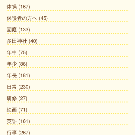
体操
(167)
保護者の方へ
(45)
園庭
(133)
多田神社
(40)
年中
(75)
年少
(86)
年長
(181)
日常
(230)
研修
(27)
絵画
(71)
英語
(161)
行事
(267)