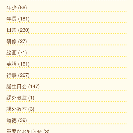
年少
(86)
年長
(181)
日常
(230)
研修
(27)
絵画
(71)
英語
(161)
行事
(267)
誕生日会
(147)
課外教室
(1)
課外教室
(3)
道徳
(39)
重要なお知らせ
(3)