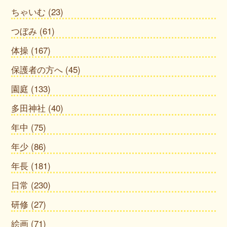
ちゃいむ
(23)
つぼみ
(61)
体操
(167)
保護者の方へ
(45)
園庭
(133)
多田神社
(40)
年中
(75)
年少
(86)
年長
(181)
日常
(230)
研修
(27)
絵画
(71)