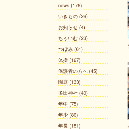
news
(176)
いきもの
(26)
お知らせ
(4)
ちゃいむ
(23)
つぼみ
(61)
体操
(167)
保護者の方へ
(45)
園庭
(133)
多田神社
(40)
年中
(75)
年少
(86)
年長
(181)