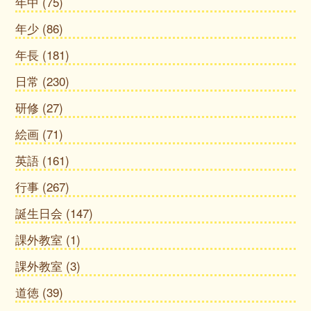
年中
(75)
年少
(86)
年長
(181)
日常
(230)
研修
(27)
絵画
(71)
英語
(161)
行事
(267)
誕生日会
(147)
課外教室
(1)
課外教室
(3)
道徳
(39)