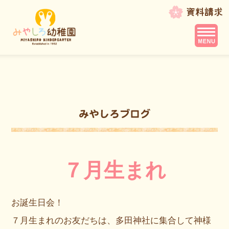
７月生まれ
お誕生日会！
７月生まれのお友だちは、
多田神社
に集合して神様