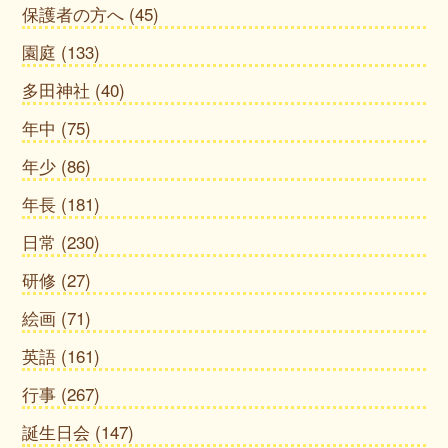
保護者の方へ
(45)
園庭
(133)
多田神社
(40)
年中
(75)
年少
(86)
年長
(181)
日常
(230)
研修
(27)
絵画
(71)
英語
(161)
行事
(267)
誕生日会
(147)