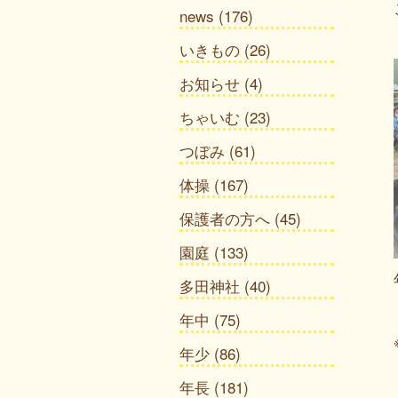
news
(176)
いきもの
(26)
お知らせ
(4)
ちゃいむ
(23)
つぼみ
(61)
体操
(167)
保護者の方へ
(45)
園庭
(133)
多田神社
(40)
年中
(75)
年少
(86)
年長
(181)