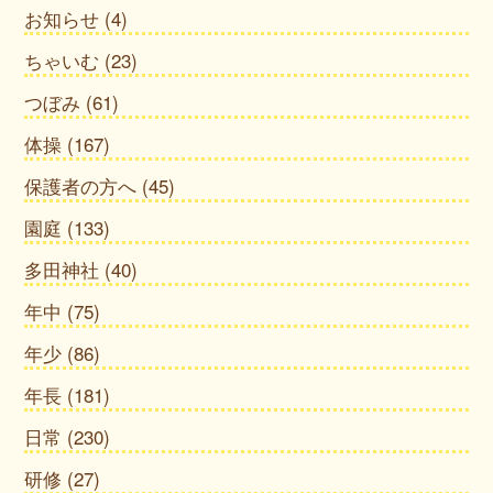
お知らせ
(4)
ちゃいむ
(23)
つぼみ
(61)
体操
(167)
保護者の方へ
(45)
園庭
(133)
多田神社
(40)
年中
(75)
年少
(86)
年長
(181)
日常
(230)
研修
(27)