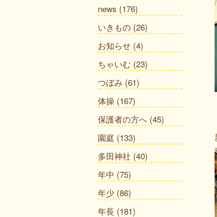
news
(176)
いきもの
(26)
お知らせ
(4)
ちゃいむ
(23)
つぼみ
(61)
体操
(167)
保護者の方へ
(45)
園庭
(133)
多田神社
(40)
年中
(75)
年少
(86)
年長
(181)