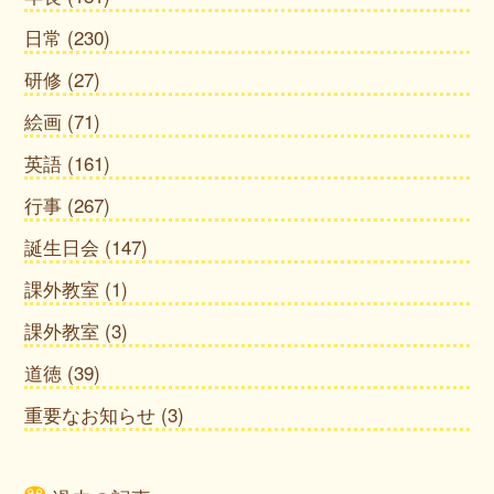
日常
(230)
研修
(27)
絵画
(71)
英語
(161)
行事
(267)
誕生日会
(147)
課外教室
(1)
課外教室
(3)
道徳
(39)
重要なお知らせ
(3)