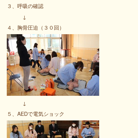
３、呼吸の確認
↓
４、胸骨圧迫（３０回）
↓
５、AEDで電気ショック