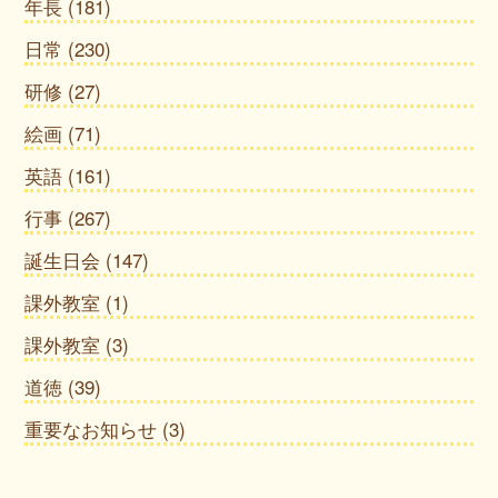
年長
(181)
日常
(230)
研修
(27)
絵画
(71)
英語
(161)
行事
(267)
誕生日会
(147)
課外教室
(1)
課外教室
(3)
道徳
(39)
重要なお知らせ
(3)