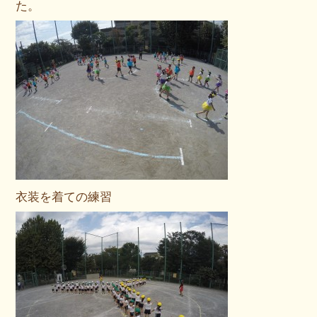
た。
衣装を着ての練習