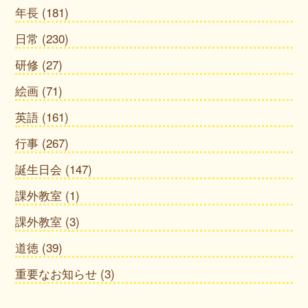
年長
(181)
日常
(230)
研修
(27)
絵画
(71)
英語
(161)
行事
(267)
誕生日会
(147)
課外教室
(1)
課外教室
(3)
道徳
(39)
重要なお知らせ
(3)