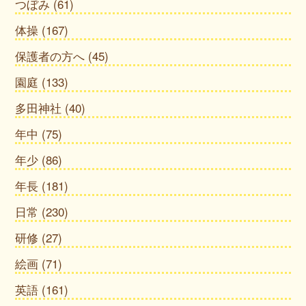
つぼみ
(61)
体操
(167)
保護者の方へ
(45)
園庭
(133)
多田神社
(40)
年中
(75)
年少
(86)
年長
(181)
日常
(230)
研修
(27)
絵画
(71)
英語
(161)