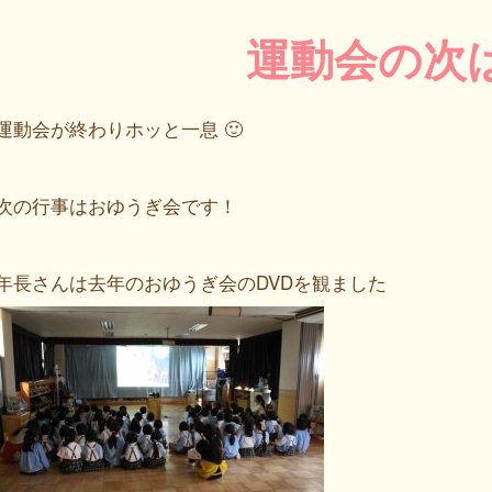
運動会の次
運動会が終わりホッと一息 🙂
次の行事はおゆうぎ会です！
年長さんは去年のおゆうぎ会のDVDを観ました