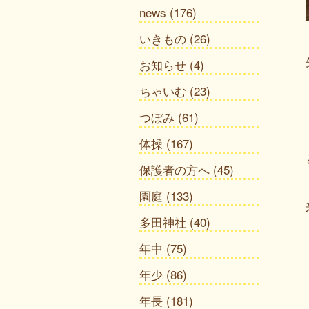
news
(176)
いきもの
(26)
お知らせ
(4)
ちゃいむ
(23)
つぼみ
(61)
体操
(167)
保護者の方へ
(45)
園庭
(133)
多田神社
(40)
年中
(75)
年少
(86)
年長
(181)