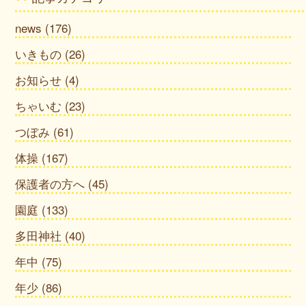
news
(176)
いきもの
(26)
お知らせ
(4)
ちゃいむ
(23)
つぼみ
(61)
体操
(167)
保護者の方へ
(45)
園庭
(133)
多田神社
(40)
年中
(75)
年少
(86)