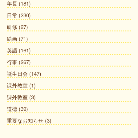
年長
(181)
日常
(230)
研修
(27)
絵画
(71)
英語
(161)
行事
(267)
誕生日会
(147)
課外教室
(1)
課外教室
(3)
道徳
(39)
重要なお知らせ
(3)