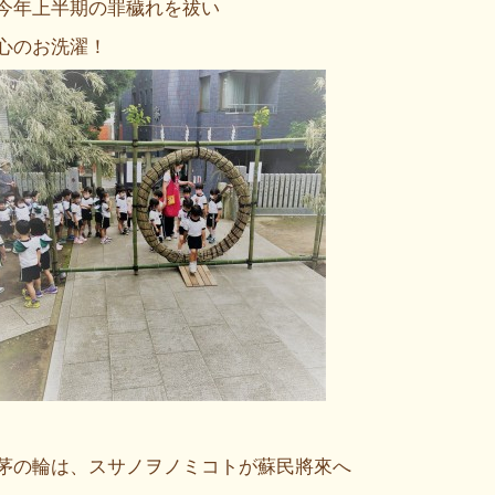
今年上半期の罪穢れを祓い
心のお洗濯！
茅の輪は、スサノヲノミコトが蘇民將來へ