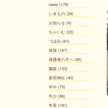
news
(176)
いきもの
(26)
お知らせ
(4)
ちゃいむ
(23)
つぼみ
(61)
体操
(167)
保護者の方へ
(45)
園庭
(133)
多田神社
(40)
年中
(75)
年少
(86)
年長
(181)