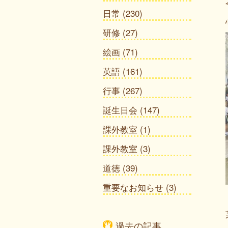
日常
(230)
研修
(27)
絵画
(71)
英語
(161)
行事
(267)
誕生日会
(147)
課外教室
(1)
課外教室
(3)
道徳
(39)
重要なお知らせ
(3)
過去の記事