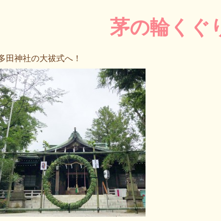
茅の輪くぐ
多田神社の大祓式へ！