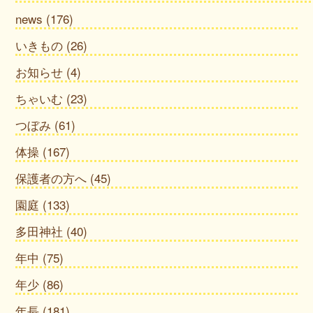
news
(176)
いきもの
(26)
お知らせ
(4)
ちゃいむ
(23)
つぼみ
(61)
体操
(167)
保護者の方へ
(45)
園庭
(133)
多田神社
(40)
年中
(75)
年少
(86)
年長
(181)