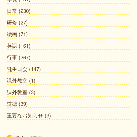
日常
(230)
研修
(27)
絵画
(71)
英語
(161)
行事
(267)
誕生日会
(147)
課外教室
(1)
課外教室
(3)
道徳
(39)
重要なお知らせ
(3)