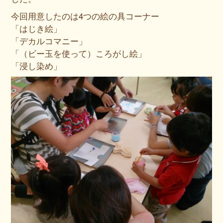
今回用意したのは4つの絵の具コーナー
「はじき絵」
「デカルコマニー」
「（ビー玉を使って）ころがし絵」
「浸し染め」