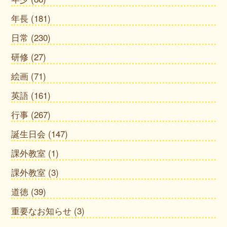
年長
(181)
日常
(230)
研修
(27)
絵画
(71)
英語
(161)
行事
(267)
誕生日会
(147)
課外教室
(1)
課外教室
(3)
道徳
(39)
重要なお知らせ
(3)