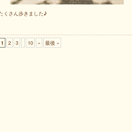
たくさん歩きました♪
2
3
10
»
最後 »
1