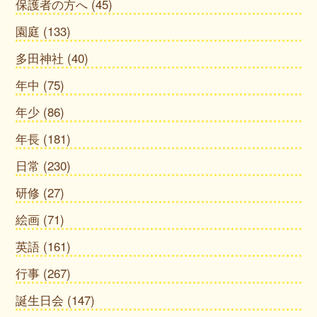
保護者の方へ
(45)
園庭
(133)
多田神社
(40)
年中
(75)
年少
(86)
年長
(181)
日常
(230)
研修
(27)
絵画
(71)
英語
(161)
行事
(267)
誕生日会
(147)