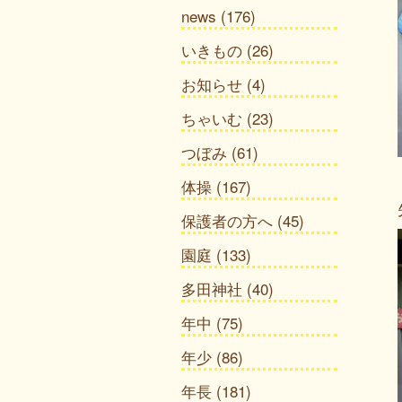
news
(176)
いきもの
(26)
お知らせ
(4)
ちゃいむ
(23)
つぼみ
(61)
体操
(167)
保護者の方へ
(45)
園庭
(133)
多田神社
(40)
年中
(75)
年少
(86)
年長
(181)